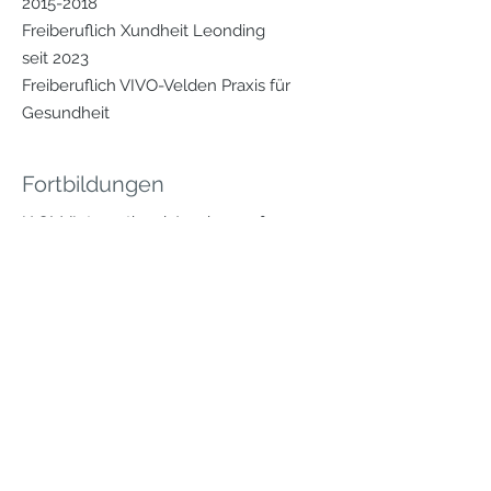
2015-2018
Freiberuflich Xundheit Leonding
seit 2023
Freiberuflich VIVO-Velden Praxis für
Gesundheit
Fortbildungen
IAOM (International Academy of
Orthopedic Medicine): LWS, BWS, Hüfte,
Schulter, Kniegelenk
FDM nach Typaldos Basic Zertifikat
EFDMA/FDM Europe
Kinesiotaping
Body & Vitaltrainer
Diverse Seminare Trainingstherapie
Sportstraße 10
4142 Hofkirchen